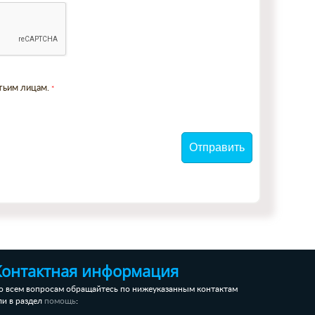
етьим лицам.
Контактная информация
о всем вопросам обращайтесь по нижеуказанным контактам
ли в раздел
:
помощь